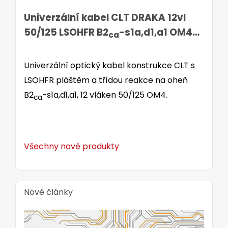
Univerzální kabel CLT DRAKA 12vl
50/125 LSOHFR B2
-s1a,d1,a1 OM4
ca
3.0kN růžový
Univerzální optický kabel konstrukce CLT s
LSOHFR pláštěm a třídou reakce na oheň
B2
-s1a,d1,a1, 12 vláken 50/125 OM4.
ca
Všechny nové produkty
Nové články