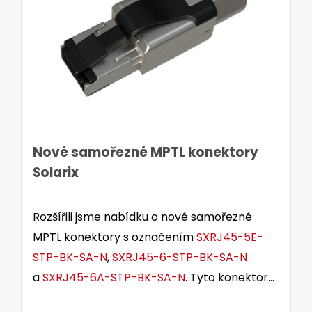
Nové samořezné MPTL konektory
Solarix
Rozšířili jsme nabídku o nové samořezné
MPTL konektory s označením
SXRJ45-5E-
STP-BK-SA-N
,
SXRJ45-6-STP-BK-SA-N
a
SXRJ45-6A-STP-BK-SA-N
. Tyto konektory
jsou určeny pro stíněné i nestíněné kabely