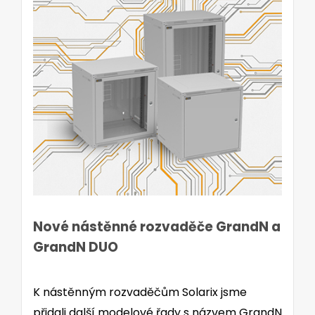
Nové nástěnné rozvaděče GrandN a
GrandN DUO
K nástěnným rozvaděčům Solarix jsme
přidali další modelové řady s názvem GrandN