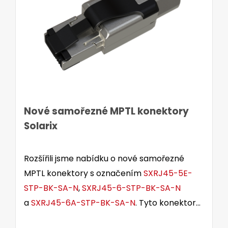
Nové samořezné MPTL konektory
Solarix
Rozšířili jsme nabídku o nové samořezné
MPTL konektory s označením
SXRJ45-5E-
STP-BK-SA-N
,
SXRJ45-6-STP-BK-SA-N
a
SXRJ45-6A-STP-BK-SA-N
. Tyto konektory
jsou určeny pro stíněné i nestíněné kabely