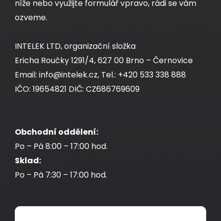
níže nebo využijte formulář vpravo, rádi se vám
ozveme.
INTELEK LTD, organizační složka
Ericha Roučky 1291/4, 627 00 Brno – Černovice
Email: info@intelek.cz, Tel.: +420 533 338 888
IČO: 19654821 DIČ: CZ686769609
Obchodní oddělení:
Po – Pá 8:00 – 17:00 hod.
Sklad:
Po – Pá 7:30 – 17:00 hod.