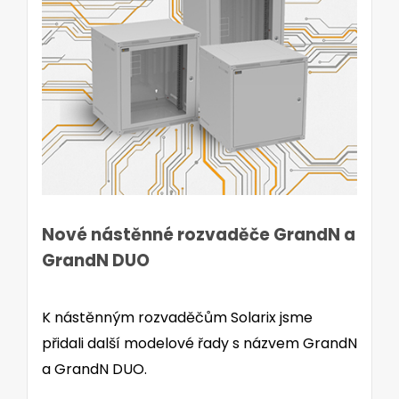
Nové nástěnné rozvaděče GrandN a
GrandN DUO
K nástěnným rozvaděčům Solarix jsme
přidali další modelové řady s názvem GrandN
a GrandN DUO.