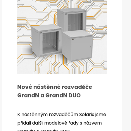
Nové nástěnné rozvaděče
GrandN a GrandN DUO
K nástěnným rozvaděčům Solarix jsme
přidali další modelové řady s názvem