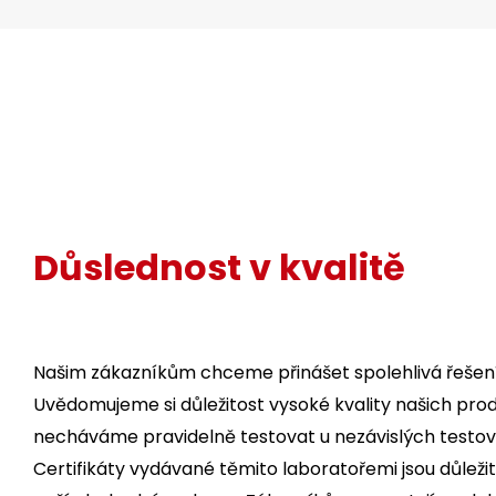
Důslednost v kvalitě
Našim zákazníkům chceme přinášet spolehlivá řešení
Uvědomujeme si důležitost vysoké kvality našich prod
necháváme pravidelně testovat u nezávislých testova
Certifikáty vydávané těmito laboratořemi jsou důleži