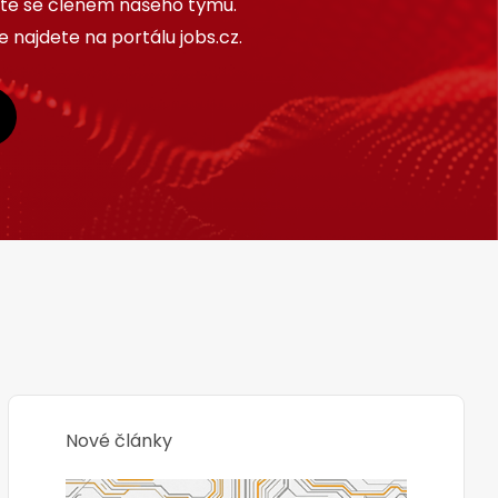
ňte se členem našeho týmu.
 najdete na portálu jobs.cz.
Nové články