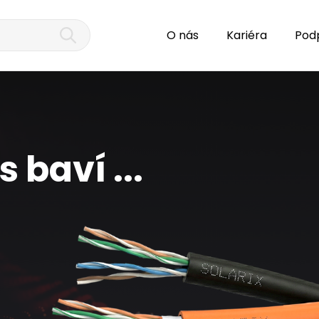
O nás
Kariéra
Pod
 baví ...