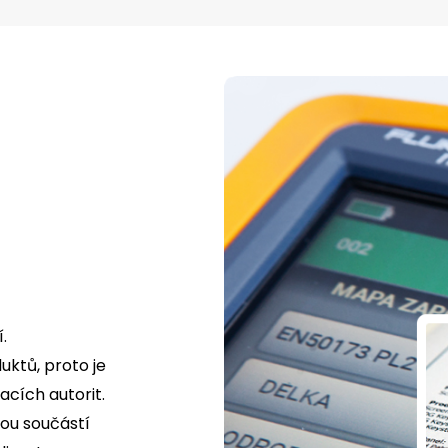
.
uktů, proto je
cích autorit.
tou součástí