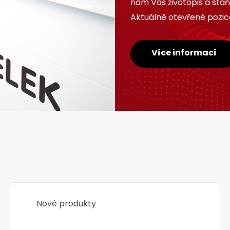
nám Váš životopis a sta
Aktuálně otevřené pozice
Více informací
Nové produkty