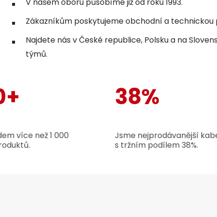
V našem oboru působíme již od roku 1993.
Zákazníkům poskytujeme obchodní a technickou p
Najdete nás v České republice, Polsku a na Sloven
týmů.
0+
38%
em více než 1 000
Jsme nejprodávanější kabe
roduktů.
s tržním podílem 38%.