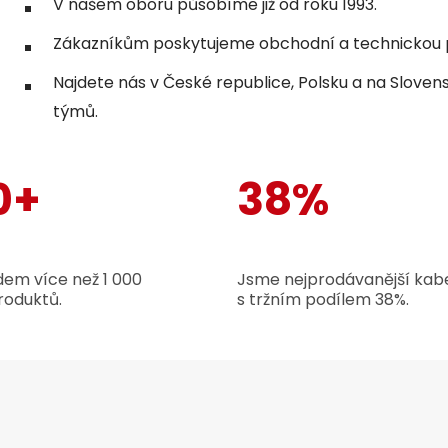
V našem oboru působíme již od roku 1993.
Zákazníkům poskytujeme obchodní a technickou p
Najdete nás v České republice, Polsku a na Sloven
týmů.
0+
38%
em více než 1 000
Jsme nejprodávanější kabe
roduktů.
s tržním podílem 38%.