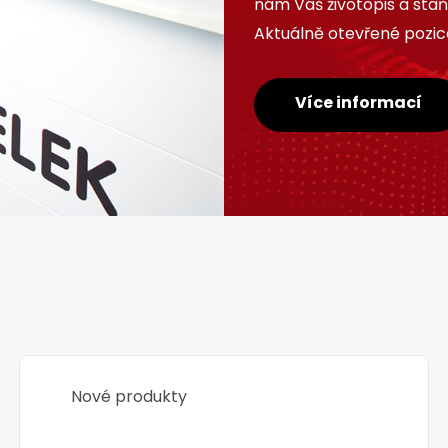
nám Váš životopis a sta
Aktuálně otevřené pozice
Více informací
Nové produkty