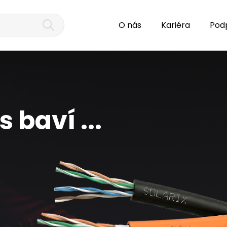
O nás
Kariéra
Pod
 baví ...