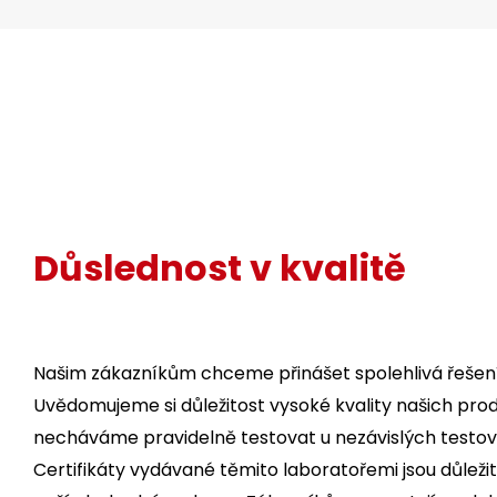
Důslednost v kvalitě
Našim zákazníkům chceme přinášet spolehlivá řešení
Uvědomujeme si důležitost vysoké kvality našich prod
necháváme pravidelně testovat u nezávislých testova
Certifikáty vydávané těmito laboratořemi jsou důleži