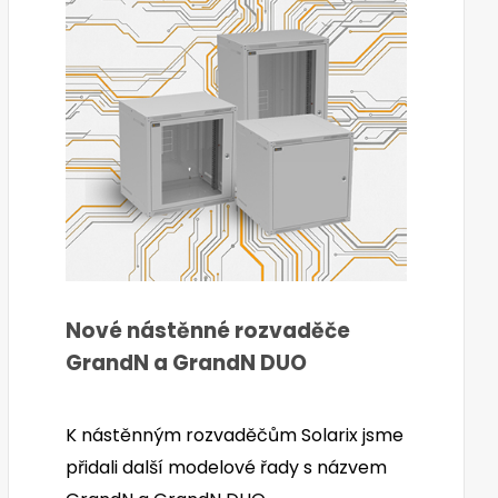
Nové nástěnné rozvaděče
GrandN a GrandN DUO
K nástěnným rozvaděčům Solarix jsme
přidali další modelové řady s názvem