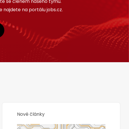
ňte se členem našeho týmu.
 najdete na portálu jobs.cz.
Nové články