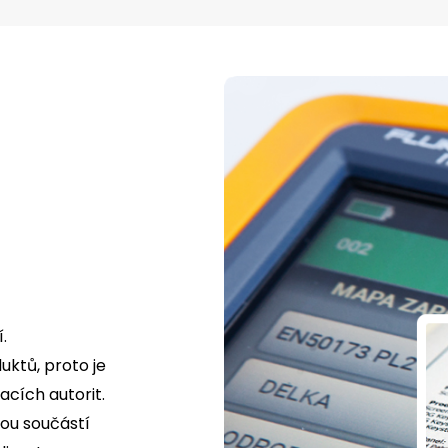
.
uktů, proto je
cích autorit.
tou součástí