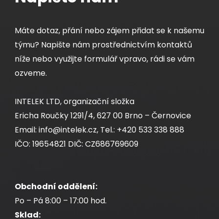
Máte dotaz, přání nebo zájem přidat se k našemu
týmu? Napište nám prostřednictvím kontaktů
níže nebo využijte formulář vpravo, rádi se vám
ozveme.
INTELEK LTD, organizační složka
Ericha Roučky 1291/4, 627 00 Brno – Černovice
Email: info@intelek.cz, Tel.: +420 533 338 888
IČO: 19654821 DIČ: CZ686769609
Obchodní oddělení:
Po – Pá 8:00 – 17:00 hod.
Sklad: