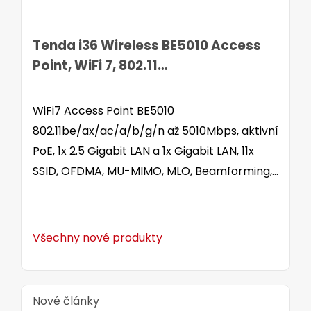
Tenda i36 Wireless BE5010 Access
Point, WiFi 7, 802.11
be/ax/ac/a/b/g/n, PoE, 2.5G LAN
WiFi7 Access Point BE5010
802.11be/ax/ac/a/b/g/n až 5010Mbps, aktivní
PoE, 1x 2.5 Gigabit LAN a 1x Gigabit LAN, 11x
SSID, OFDMA, MU-MIMO, MLO, Beamforming,
Fast roaming 802.11 k/v/r, WPA3-SAE, 5x
interní anténa, až 254 klientů, umístění na
stěnu i strop.
Všechny nové produkty
Nové články