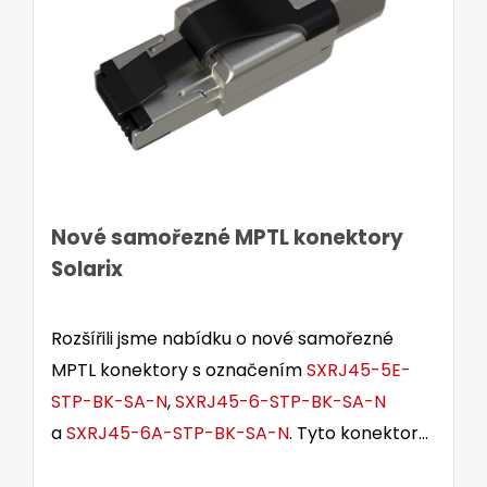
Nové samořezné MPTL konektory
Solarix
Rozšířili jsme nabídku o nové samořezné
MPTL konektory s označením
SXRJ45-5E-
STP-BK-SA-N
,
SXRJ45-6-STP-BK-SA-N
a
SXRJ45-6A-STP-BK-SA-N
. Tyto konektory
jsou určeny pro stíněné i nestíněné kabely