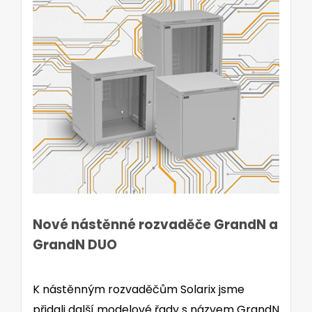
Nové nástěnné rozvaděče GrandN a
GrandN DUO
K nástěnným rozvaděčům Solarix jsme
přidali další modelové řady s názvem GrandN