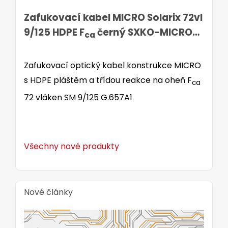
Zafukovací kabel MICRO Solarix 72vl
9/125 HDPE F
černý SXKO-MICRO-
ca
72-OS-HDPE
Zafukovací optický kabel konstrukce MICRO
s HDPE pláštěm a třídou reakce na oheň F
ca
72 vláken SM 9/125 G.657A1
Všechny nové produkty
Nové články