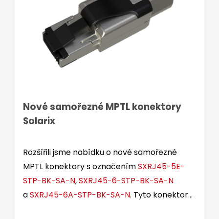
Nové samořezné MPTL konektory
Solarix
Rozšířili jsme nabídku o nové samořezné
MPTL konektory s označením
SXRJ45-5E-
STP-BK-SA-N
,
SXRJ45-6-STP-BK-SA-N
a
SXRJ45-6A-STP-BK-SA-N
. Tyto konektory
jsou určeny pro stíněné i nestíněné kabely