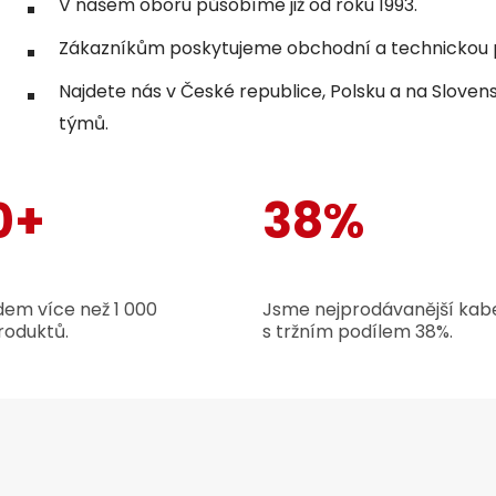
V našem oboru působíme již od roku 1993.
Zákazníkům poskytujeme obchodní a technickou p
Najdete nás v České republice, Polsku a na Sloven
týmů.
0+
38%
em více než 1 000
Jsme nejprodávanější kabe
roduktů.
s tržním podílem 38%.