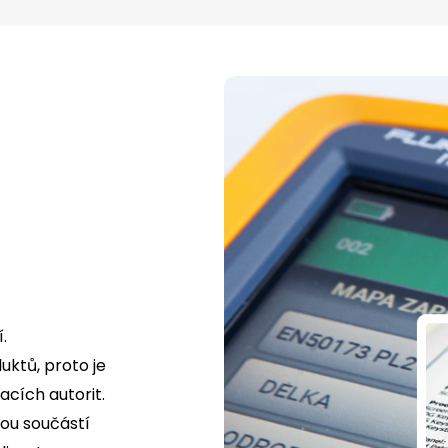
.
uktů, proto je
cích autorit.
tou součástí