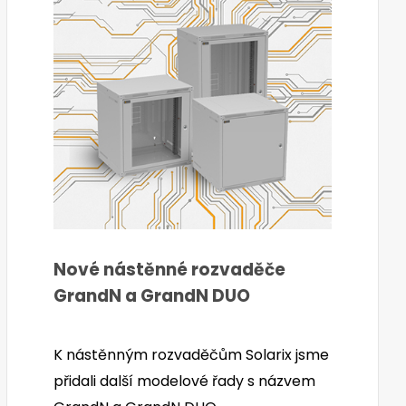
Nové nástěnné rozvaděče
GrandN a GrandN DUO
K nástěnným rozvaděčům Solarix jsme
přidali další modelové řady s názvem