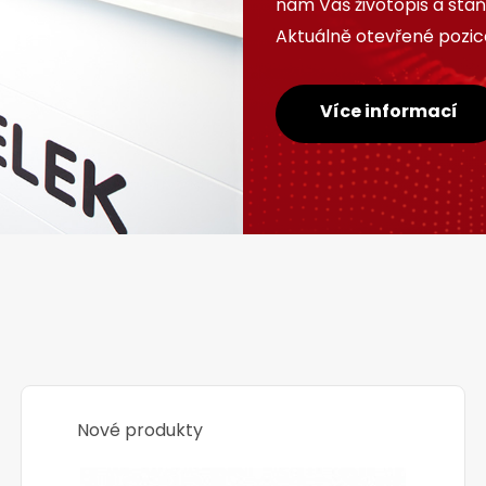
nám Váš životopis a sta
Aktuálně otevřené pozice
Více informací
Nové produkty