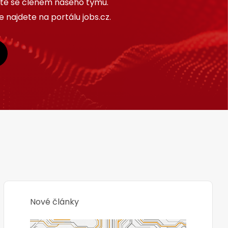
ňte se členem našeho týmu.
 najdete na portálu jobs.cz.
Nové články