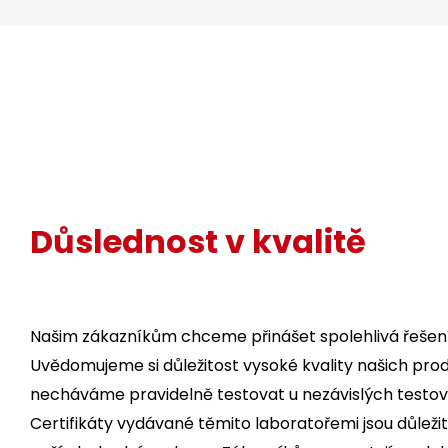
Důslednost v kvalitě
Našim zákazníkům chceme přinášet spolehlivá řešení
Uvědomujeme si důležitost vysoké kvality našich prod
necháváme pravidelně testovat u nezávislých testova
Certifikáty vydávané těmito laboratořemi jsou důleži