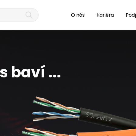
O nás
Kariéra
Pod
 baví ...