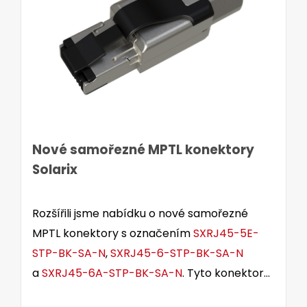
Nové samořezné MPTL konektory
Solarix
Rozšířili jsme nabídku o nové samořezné
MPTL konektory s označením
SXRJ45-5E-
STP-BK-SA-N
,
SXRJ45-6-STP-BK-SA-N
a
SXRJ45-6A-STP-BK-SA-N
. Tyto konektory
jsou určeny pro stíněné i nestíněné kabely