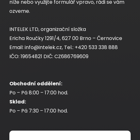
níže nebo využijte formulář vpravo, rádi se vám
ozveme.
INTELEK LTD, organizační složka
Ericha Roučky 1291/4, 627 00 Brno – Černovice
Email: info@intelek.cz, Tel.: +420 533 338 888
IČO: 19654821 DIČ: CZ686769609
Obchodní oddělení:
Po – Pá 8:00 – 17:00 hod.
Sklad:
Po – Pá 7:30 – 17:00 hod.