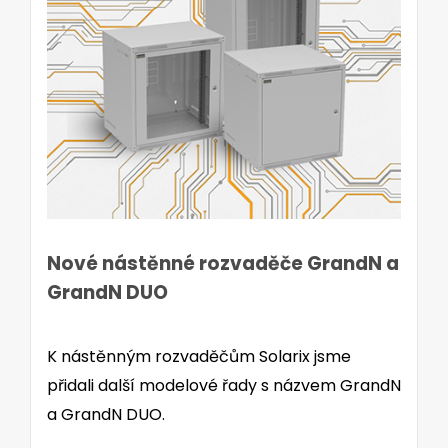
Nové nástěnné rozvaděče GrandN a
GrandN DUO
K nástěnným rozvaděčům Solarix jsme
přidali další modelové řady s názvem GrandN
a GrandN DUO.