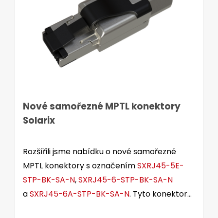
Nové samořezné MPTL konektory
Solarix
Rozšířili jsme nabídku o nové samořezné
MPTL konektory s označením
SXRJ45-5E-
STP-BK-SA-N
,
SXRJ45-6-STP-BK-SA-N
a
SXRJ45-6A-STP-BK-SA-N
. Tyto konektory
jsou určeny pro stíněné i nestíněné kabely